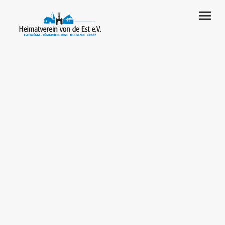
Die Altländer Ortschaften
beiderseits der Este
21635 Jork-Estebrügge, -Königreich, -Leeswig, -Moorende, -Hove
und 21129 Hamburg-Cranz