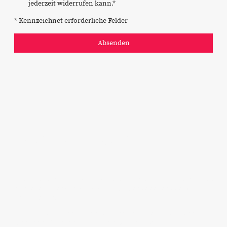
jederzeit widerrufen kann.
*
* Kennzeichnet erforderliche Felder
Absenden
Mitglied werden
Eine Mitgliedschaft im Heimatverein kostet jährlich 25 Euro, die
aus steuerlichen Gründen nicht als Spende geltend gemacht
werden kann.
Für alle freiwilligen Jahresbeiträge über 25 Euro wird eine
Spendenquittung über den steuerlich absetzbaren